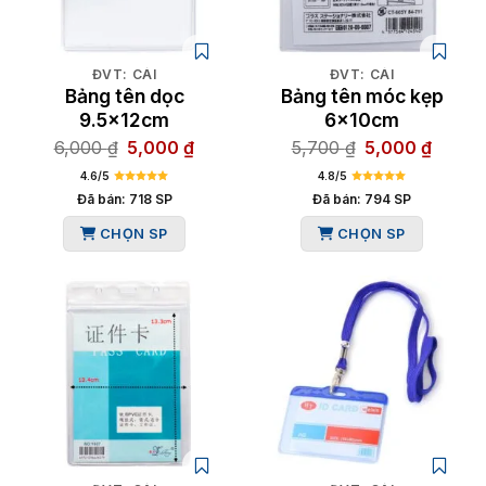
ĐVT: CÁI
ĐVT: CÁI
Bảng tên dọc
Bảng tên móc kẹp
9.5x12cm
6x10cm
Giá
Giá
Giá
Giá
6,000
₫
5,000
₫
5,700
₫
5,000
₫
gốc
hiện
gốc
hiện
4.6/5
4.8/5
là:
tại
là:
tại
Đã bán: 718 SP
Đã bán: 794 SP
6,000 ₫.
là:
5,700 ₫.
là:
CHỌN SP
CHỌN SP
5,000 ₫.
5,000 