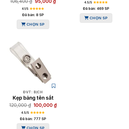
Giá
Giá
106,400
₫
95,000
₫
gốc
hiện
4.5/5
gốc
hiện
là:
tại
Đã bán: 469 SP
4.1/5
là:
tại
112,000 ₫.
là:
Đã bán: 8 SP
CHỌN SP
106,400 ₫.
là:
100,
CHỌN SP
95,000 ₫.
ĐVT: BỊCH
Kẹp bảng tên sắt
Giá
Giá
120,000
₫
100,000
₫
gốc
hiện
4.5/5
là:
tại
Đã bán: 777 SP
120,000 ₫.
là:
CHỌN SP