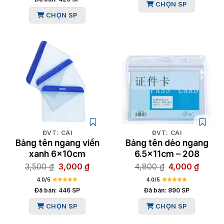
CHỌN SP
3,600 ₫.
là:
3,000 
CHỌN SP
3,000 ₫.
ĐVT: CÁI
ĐVT: CÁI
Bảng tên ngang viền
Bảng tên dẻo ngang
xanh 6x10cm
6.5x11cm – 208
Giá
Giá
Giá
Giá
3,500
₫
3,000
₫
4,800
₫
4,000
₫
gốc
hiện
gốc
hiện
4.0/5
4.0/5
là:
tại
là:
tại
Đã bán: 446 SP
Đã bán: 890 SP
3,500 ₫.
là:
4,800 ₫.
là:
CHỌN SP
CHỌN SP
3,000 ₫.
4,000 