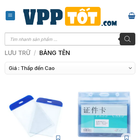
Chuyển
đến
nội
dung
Tìm
kiếm
sản
phẩm
LƯU TRỮ
/
BẢNG TÊN