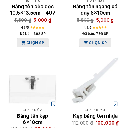
ĐVT: CÁI
ĐVT: CÁI
Bảng tên dẻo dọc
Bảng tên ngang có
10.5×13.5cm – 407
dây 6x10cm
Giá
Giá
Giá
Giá
5,600
₫
5,000
₫
5,800
₫
5,000
₫
gốc
hiện
gốc
hiện
4.6/5
4.3/5
là:
tại
là:
tại
Đã bán: 362 SP
Đã bán: 796 SP
5,600 ₫.
là:
5,800 ₫.
là:
CHỌN SP
CHỌN SP
5,000 ₫.
5,000 
ĐVT: HỘP
ĐVT: BỊCH
Bảng tên kẹp
Kẹp bảng tên nhựa
6x10cm
Giá
Giá
112,000
₫
100,000
₫