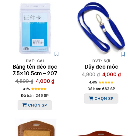
ĐVT: CÁI
ĐVT: SỢI
Bảng tên dẻo dọc
Dây đeo móc
7.5×10.5cm – 207
Giá
Giá
4,800
₫
4,000
₫
Giá
Giá
4,800
₫
4,000
₫
gốc
hiện
4.4/5
gốc
hiện
là:
tại
Đã bán: 663 SP
4.1/5
là:
tại
4,800 ₫.
là:
Đã bán: 246 SP
CHỌN SP
4,800 ₫.
là:
4,000 
CHỌN SP
4,000 ₫.