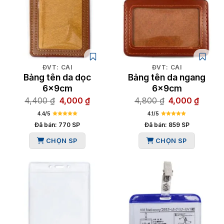
ĐVT: CÁI
ĐVT: CÁI
Bảng tên da dọc
Bảng tên da ngang
6x9cm
6x9cm
Giá
Giá
Giá
Giá
4,400
₫
4,000
₫
4,800
₫
4,000
₫
gốc
hiện
gốc
hiện
4.4/5
4.1/5
là:
tại
là:
tại
Đã bán: 770 SP
Đã bán: 859 SP
4,400 ₫.
là:
4,800 ₫.
là:
CHỌN SP
CHỌN SP
4,000 ₫.
4,000 