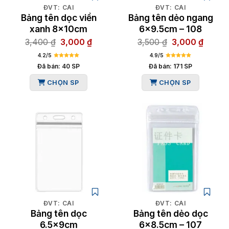
ĐVT: CÁI
ĐVT: CÁI
Bảng tên dọc viền
Bảng tên dẻo ngang
xanh 8x10cm
6×9.5cm – 108
Giá
Giá
Giá
Giá
3,400
₫
3,000
₫
3,500
₫
3,000
₫
gốc
hiện
gốc
hiện
4.2/5
4.9/5
là:
tại
là:
tại
Đã bán: 40 SP
Đã bán: 171 SP
3,400 ₫.
là:
3,500 ₫.
là:
CHỌN SP
CHỌN SP
3,000 ₫.
3,000 
ĐVT: CÁI
ĐVT: CÁI
Bảng tên dọc
Bảng tên dẻo dọc
6.5x9cm
6×8.5cm – 107